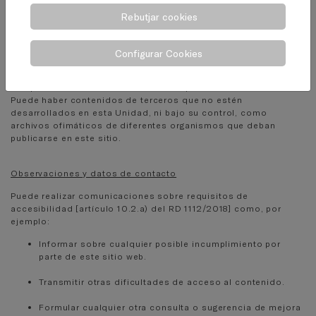
Carga desproporcionada: No resulta aplicable.
Rebutjar cookies
El contenido no entra dentro del ámbito de la legislación
aplicable.
Configurar Cookies
Podrían existir archivos ofimáticos en PDF u otros formatos
publicados antes del 20 de septiembre de 2018 que no
cumplan en su totalidad todos los requisitos de accesibilidad.
Puede haber contenidos de terceros que no estén
desarrollados en esta Unidad, ni bajo su control, como
archivos ofimáticos de diferentes organismos que deban
publicarse en este sitio.
Observaciones y datos de contacto
Puede realizar comunicaciones sobre requisitos de
accesibilidad [artículo 10.2.a) del RD 1112/2018] como, por
ejemplo:
Informar sobre cualquier posible incumplimiento por
parte de este sitio web.
Transmitir otras dificultades de acceso al contenido.
Formular cualquier otra consulta o sugerencia de mejora