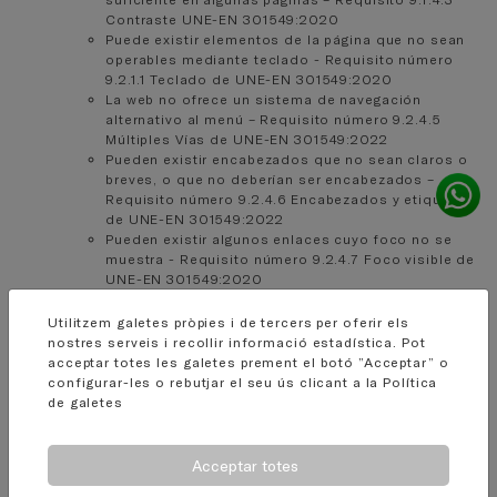
Contraste UNE-EN 301549:2020
Puede existir elementos de la página que no sean
operables mediante teclado - Requisito número
9.2.1.1 Teclado de UNE-EN 301549:2020
La web no ofrece un sistema de navegación
alternativo al menú – Requisito número 9.2.4.5
Múltiples Vías de UNE-EN 301549:2022
Pueden existir encabezados que no sean claros o
breves, o que no deberían ser encabezados –
Requisito número 9.2.4.6 Encabezados y etiquetas
de UNE-EN 301549:2022
Pueden existir algunos enlaces cuyo foco no se
muestra - Requisito número 9.2.4.7 Foco visible de
UNE-EN 301549:2020
Puede haber texto en un idioma distinto al
indicado - Requisito número 9.3.1.2 Sugerencias
Utilitzem galetes pròpies i de tercers per oferir els
ante errores de UNE-EN 301549:2020
nostres serveis i recollir informació estadística. Pot
Pueden existir elementos provenientes de otros
acceptar totes les galetes prement el botó ”Acceptar” o
sistemas o webs, que no dispongan de una
configurar-les o rebutjar el seu ús clicant a la
Política
definición de función suficiente - Requisito número
de galetes
9.4.1.2 Nombre, función y valor de UNE-EN
301549:2020
Podrían existir fallos puntuales de edición en
Acceptar totes
alguna página web.