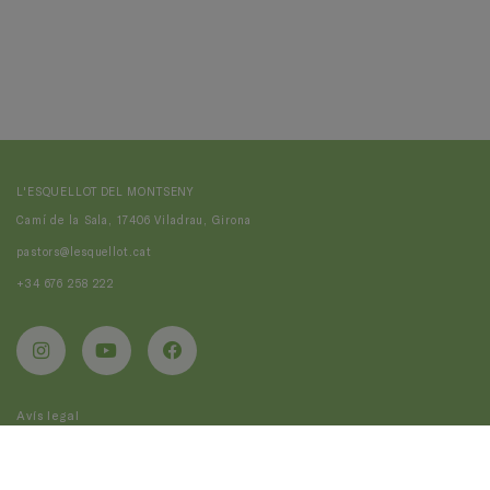
L'ESQUELLOT DEL MONTSENY
Camí de la Sala, 17406 Viladrau, Girona
pastors@lesquellot.cat
+34 676 258 222
Avís legal
Política de galetes
Política de privacitat